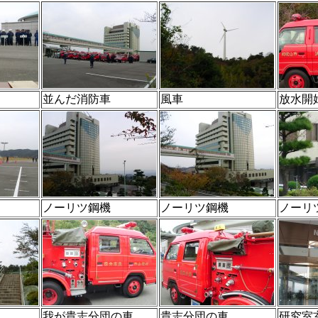
並んだ消防車
風車
放水開
ノーリツ鋼機
ノーリツ鋼機
ノーリ
我が貴志分団の車
貴志分団の車
研究室