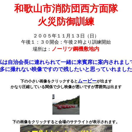
和歌山市消防団西方面隊
火災防御訓練
２００５年１１月１３日（日）
午後１：３０開会：午後２時より訓練開始
ノーリツ鋼機敷地内
場所は：
私は自治会長に連れられて一緒に来賓席に案内されまし
多に撮れない映像ですので残したいと思っていれまし
ムービー
下の小さい画像をクリックすると
が出ます
かなり圧縮している関係で少し映像が悪いですが雰囲気は出ます
下の画像をクリックすると会場のサテライトが表示されます。