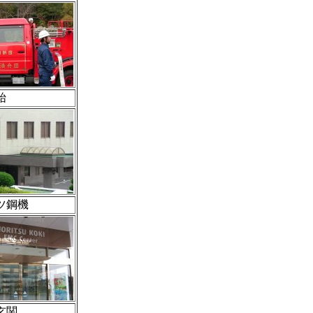
始
ツ鋼機
玄関