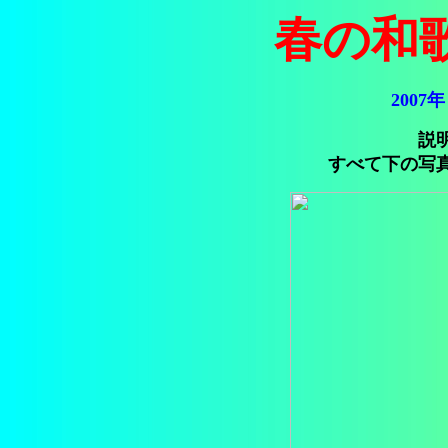
春の和
2007
説
すべて下の写