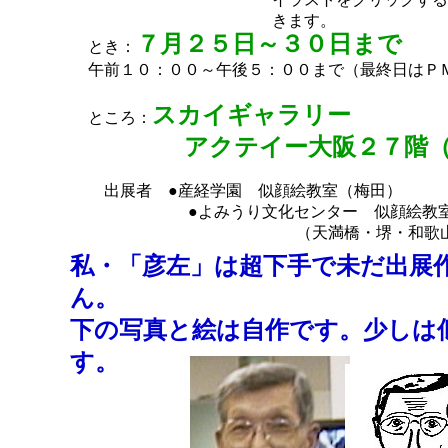
きます。
７月２５日～３０日まで
とき：
午前１０：００～午後５：００まで（最終日はＰ
スカイギャラリー
ところ：
アクテイー大阪２７階（
出展者 ●産経学園 似顔絵教室（梅田）
●よみうり文化センター 似顔絵教
（天満橋・堺・和歌山
私・「彦左」は超下手で未だ出展
ん。
下の写真と絵は自作です。少しは
す。