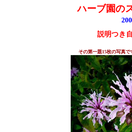
ハーブ園の
20
説明つき
その第一題15枚の写真