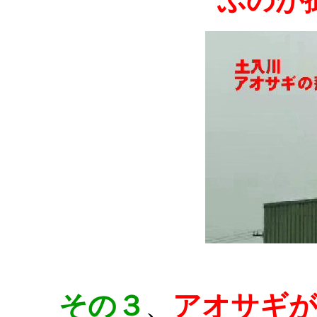
ぶのが
その３
アオサギ
、