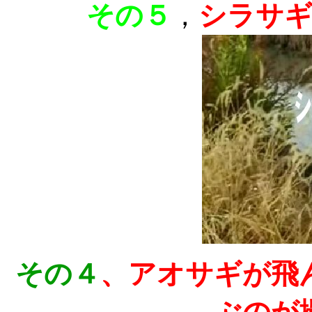
その５
シラサ
，
その４
、アオサギが飛